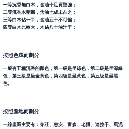
一等沉香無白木，含油十足質堅強；
二等沉香木稍顯，含油七成未占之；
三等白木佔一半，含油五十不可偏；
四等白木比較大，木佔八十油汁干；
按照色澤而劃分
一般有五種沉香的顏色，第一級是呈綠色，第二級是呈深綠
色，第三級是呈金黃色，第四級是呈黃色，第五級是呈黑
色。
按照產地而劃分
一線產區主要有：芽莊、惠安、富森、老撾、達拉干、馬泥